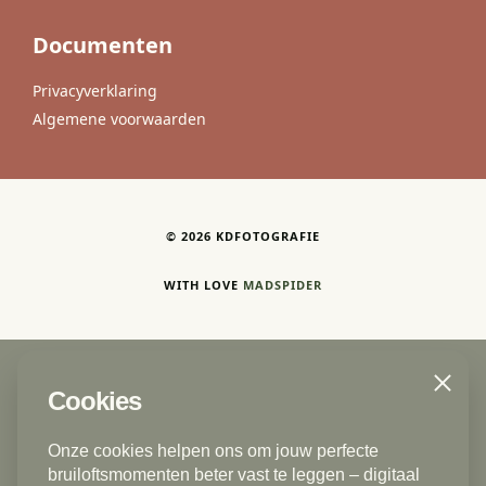
Documenten
Privacyverklaring
Algemene voorwaarden
©
2026
KDFOTOGRAFIE
WITH LOVE
MADSPIDER
Close
Cookies
Trouwfotograaf | Bruidsfotograaf
Den Haag - Delft - Voorburg - Rijswijk ZH -
Onze cookies helpen ons om jouw perfecte
Zoetermeer - Gouda - Rotterdam - Vlaardingen -
bruiloftsmomenten beter vast te leggen – digitaal