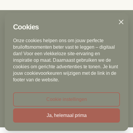
Close
Cookies
Trouwfotograaf | Bruidsfotograaf
Den Haag - Delft - Voorburg - Rijswijk ZH -
Onze cookies helpen ons om jouw perfecte
Zoetermeer - Gouda - Rotterdam - Vlaardingen -
bruiloftsmomenten beter vast te leggen – digitaal
Leidschendam - Ermelo - Rotterdam - Schiedam -
dan! Voor een vlekkeloze site-ervaring en
inspiratie op maat. Daarnaast gebruiken we de
Alphen aan den Rijn - Dordrecht - Scheveningen -
cookies om gerichte advertenties te tonen. Je kunt
Naaldwijk - Westland - Monster - Poeldijk - 's
jouw cookievoorkeuren wijzigen met de link in de
Gravenzande - Leiden - Leiderdorp - Boskoop -
footer van de website.
Nieuwerkerk aan de Rijn - Amsterdam - Diemen -
Nootdorp - Pijnacker - De Lier - Voorschoten -
Wassenaar - Oegstgeest - Rijnsburg - Bollenstreek -
Cookie instellingen
Sassenheim - Utrecht - Warmond - Katwijk aan Zee
Ja, helemaal prima