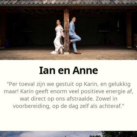
Ian en Anne
"Per toeval zijn we gestuit op Karin, en gelukkig
maar! Karin geeft enorm veel positieve energie af,
wat direct op ons afstraalde. Zowel in
voorbereiding, op de dag zelf als achteraf."