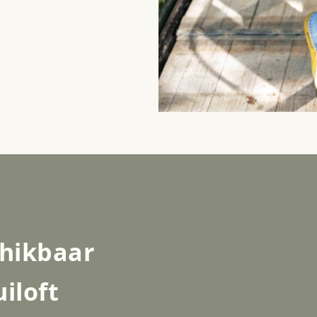
chikbaar
uiloft