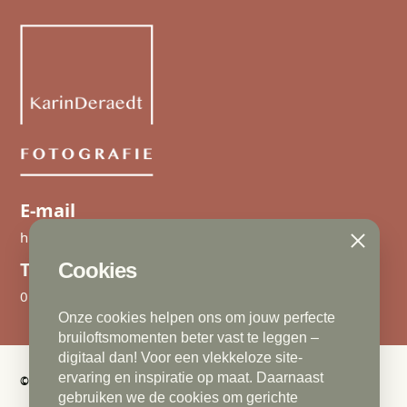
E-mail
hallo@karinderaedt.nl
Close
Telefoon
Cookies
06 - 247 097 48
Onze cookies helpen ons om jouw perfecte
bruiloftsmomenten beter vast te leggen –
digitaal dan! Voor een vlekkeloze site-
ervaring en inspiratie op maat. Daarnaast
©
2026
KDFOTOGRAFIE
gebruiken we de cookies om gerichte