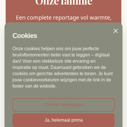
Onze familie
Een complete reportage vol warmte,
verbinding.
Close
Cookies
Onze cookies helpen ons om jouw perfecte
Persoonlijk contact vooraf om wensen te
bruiloftsmomenten beter vast te leggen – digitaal
bespreken
dan! Voor een vlekkeloze site-ervaring en
Fotosessie van max. 1,5 uur
inspiratie op maat. Daarnaast gebruiken we de
Thuis of op locatie naar keuze
cookies om gerichte advertenties te tonen. Je kunt
jouw cookievoorkeuren wijzigen met de link in de
Reiskosten inbegrepen (Den Haag),
footer van de website.
daarbuiten €25
Minimaal 50 professioneel bewerkte foto’s
Cookie instellingen
Luxe fotoboek (15x15cm met 10 pagina's)
inbegrepen
Ja, helemaal prima
Online galerij met download in hoge