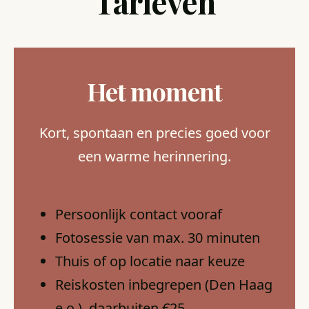
Tarieven
Het moment
Kort, spontaan en precies goed voor
een warme herinnering.
Persoonlijk contact vooraf
Fotosessie van max. 30 minuten
Thuis of op locatie naar keuze
Reiskosten inbegrepen (Den Haag
e.o.), daarbuiten €25