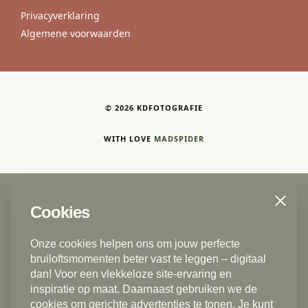
Privacyverklaring
Algemene voorwaarden
©
2026
KDFOTOGRAFIE
WITH LOVE
MADSPIDER
Close
Cookies
Trouwfotograaf | Bruidsfotograaf
Den Haag - Delft - Voorburg - Rijswijk ZH -
Onze cookies helpen ons om jouw perfecte
Zoetermeer - Gouda - Rotterdam - Vlaardingen -
bruiloftsmomenten beter vast te leggen – digitaal
Leidschendam - Ermelo - Rotterdam - Schiedam -
dan! Voor een vlekkeloze site-ervaring en
inspiratie op maat. Daarnaast gebruiken we de
Alphen aan den Rijn - Dordrecht - Scheveningen -
cookies om gerichte advertenties te tonen. Je kunt