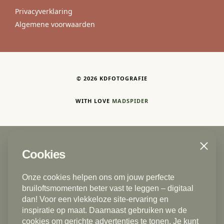
Privacyverklaring
Algemene voorwaarden
©
2026
KDFOTOGRAFIE
WITH LOVE
MADSPIDER
Close
Cookies
Trouwfotograaf | Bruidsfotograaf
Den Haag - Delft - Voorburg - Rijswijk ZH -
Onze cookies helpen ons om jouw perfecte
Zoetermeer - Gouda - Rotterdam - Vlaardingen -
bruiloftsmomenten beter vast te leggen – digitaal
Leidschendam - Ermelo - Rotterdam - Schiedam -
dan! Voor een vlekkeloze site-ervaring en
inspiratie op maat. Daarnaast gebruiken we de
Alphen aan den Rijn - Dordrecht - Scheveningen -
cookies om gerichte advertenties te tonen. Je kunt