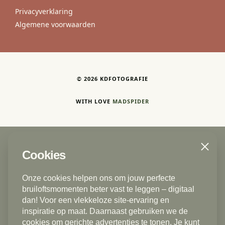
Privacyverklaring
Algemene voorwaarden
©
2026
KDFOTOGRAFIE
WITH LOVE
MADSPIDER
Close
Cookies
Trouwfotograaf | Bruidsfotograaf
Den Haag - Delft - Voorburg - Rijswijk ZH -
Onze cookies helpen ons om jouw perfecte
Zoetermeer - Gouda - Rotterdam - Vlaardingen -
bruiloftsmomenten beter vast te leggen – digitaal
Leidschendam - Ermelo - Rotterdam - Schiedam -
dan! Voor een vlekkeloze site-ervaring en
inspiratie op maat. Daarnaast gebruiken we de
Alphen aan den Rijn - Dordrecht - Scheveningen -
cookies om gerichte advertenties te tonen. Je kunt