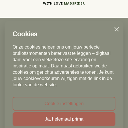
WITH LOVE
MADSPIDER
Close
Cookies
Trouwfotograaf | Bruidsfotograaf
Den Haag - Delft - Voorburg - Rijswijk ZH -
Onze cookies helpen ons om jouw perfecte
Zoetermeer - Gouda - Rotterdam - Vlaardingen -
bruiloftsmomenten beter vast te leggen – digitaal
Leidschendam - Ermelo - Rotterdam - Schiedam -
dan! Voor een vlekkeloze site-ervaring en
inspiratie op maat. Daarnaast gebruiken we de
Alphen aan den Rijn - Dordrecht - Scheveningen -
cookies om gerichte advertenties te tonen. Je kunt
Naaldwijk - Westland - Monster - Poeldijk - 's
jouw cookievoorkeuren wijzigen met de link in de
Gravenzande - Leiden - Leiderdorp - Boskoop -
footer van de website.
Nieuwerkerk aan de Rijn - Amsterdam - Diemen -
Nootdorp - Pijnacker - De Lier - Voorschoten -
Wassenaar - Oegstgeest - Rijnsburg - Bollenstreek -
Cookie instellingen
Sassenheim - Utrecht - Warmond - Katwijk aan Zee
Ja, helemaal prima